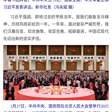
范
习近平发表讲话。新华社发（冯永斌 摄）
英
退
习近平强调，即将过去的甲辰龙年，是我们振奋龙马精
雄
神、历经风雨彩虹的一年。一年来，面对复杂严峻形势，我
役
模
们沉着应变、综合施策，攻坚克难、砥砺奋进，中国式现代
范
军
化迈出新的坚实步伐。
人
风
采
退
退
役
役
军
人
军
1月27日，中共中央、国务院在北京人民大会堂举行2025
风