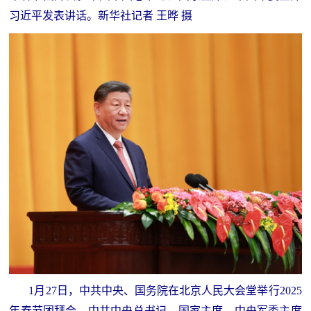
防
习近平发表讲话。新华社记者 王晔 摄
民
动
员
防
空
人
国
民
防
防
空
智
库
国
英
防
雄
智
库
1月27日，中共中央、国务院在北京人民大会堂举行2025
模
年春节团拜会。中共中央总书记、国家主席、中央军委主席