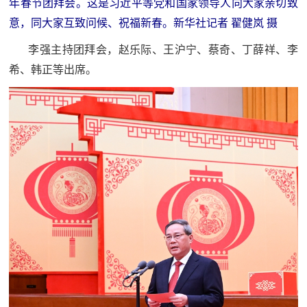
年春节团拜会。这是习近平等党和国家领导人向大家亲切致
红
关
意，同大家互致问候、祝福新春。新华社记者 翟健岚 摄
色
李强主持团拜会，赵乐际、王沪宁、蔡奇、丁薛祥、李
于
文
希、韩正等出席。
旅
我
们