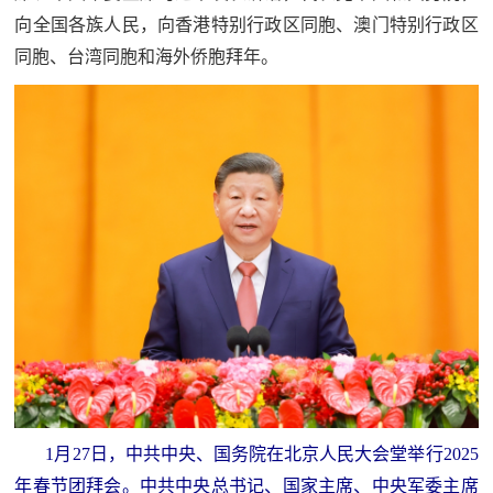
民
向全国各族人民，向香港特别行政区同胞、澳门特别行政区
知
同胞、台湾同胞和海外侨胞拜年。
识
国
防
全
子
民
弟
国
防
兵
子
国
弟
防
兵
动
员
1月27日，中共中央、国务院在北京人民大会堂举行2025
国
年春节团拜会。中共中央总书记、国家主席、中央军委主席
人