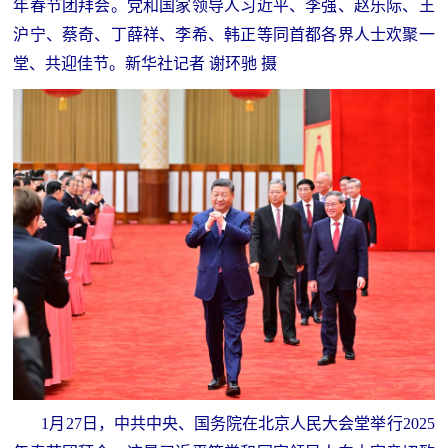
年春节团拜会。党和国家领导人习近平、李强、赵乐际、王
人
采
沪宁、蔡奇、丁薛祥、李希、韩正等同首都各界人士欢聚一
服
堂、共迎佳节。新华社记者 谢环驰 摄
务
退
文
役
化
军
人
国
服
防
务
文
红
化
色
国
防
文
1月27日，中共中央、国务院在北京人民大会堂举行2025
旅