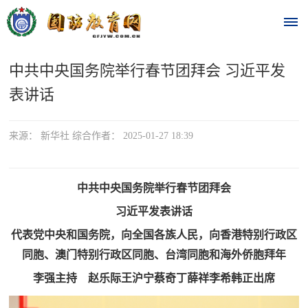
中共中央国务院举行春节团拜会 习近平发
首
表讲话
页
时
来源： 新华社 综合作者： 2025-01-27 18:39
政
中共中央国务院举行春节团拜会
要
习近平发表讲话
闻
代表党中央和国务院，向全国各族人民，向香港特别行政区
时
热
同胞、澳门特别行政区同胞、台湾同胞和海外侨胞拜年
政
李强主持 赵乐际王沪宁蔡奇丁薛祥李希韩正出席
点
要
闻