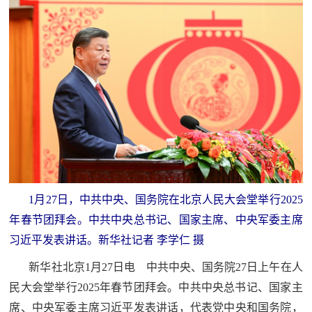
追
踪
热
国
点
防
追
踪
法
规
国
国
防
1月27日，中共中央、国务院在北京人民大会堂举行2025
防
法
年春节团拜会。中共中央总书记、国家主席、中央军委主席
规
习近平发表讲话。新华社记者 李学仁 摄
知
新华社北京1月27日电 中共中央、国务院27日上午在人
识
民大会堂举行2025年春节团拜会。中共中央总书记、国家主
国
全
席、中央军委主席习近平发表讲话，代表党中央和国务院，
防