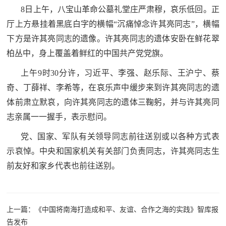
防
8日上午，八宝山革命公墓礼堂庄严肃穆，哀乐低回。正
民
动
厅上方悬挂着黑底白字的横幅“沉痛悼念许其亮同志”，横幅
员
下方是许其亮同志的遗像。许其亮同志的遗体安卧在鲜花翠
防
柏丛中，身上覆盖着鲜红的中国共产党党旗。
空
上午9时30分许，习近平、李强、赵乐际、王沪宁、蔡
人
国
奇、丁薛祥、李希等，在哀乐声中缓步来到许其亮同志的遗
民
体前肃立默哀，向许其亮同志的遗体三鞠躬，并与许其亮同
防
防
志亲属一一握手，表示慰问。
空
智
党、国家、军队有关领导同志前往送别或以各种方式表
示哀悼。中央和国家机关有关部门负责同志，许其亮同志生
库
国
前友好和家乡代表也前往送别。
英
防
雄
智
上一篇：《中国将南海打造成和平、友谊、合作之海的实践》智库报
库
模
告发布