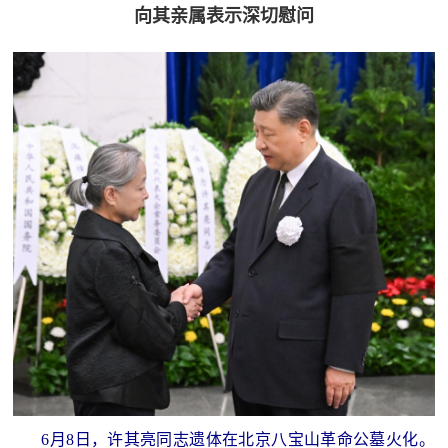
追
向其亲属表示深切慰问
踪
热
国
点
防
追
踪
法
规
国
国
防
防
法
规
知
识
国
全
6月8日，许其亮同志遗体在北京八宝山革命公墓火化。
防