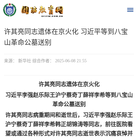
许其亮同志遗体在京火化 习近平等到八宝
首
山革命公墓送别
页
时
来源： 新华社 综合作者： 2025-06-08 21:55
政
许其亮同志遗体在京火化
要
习近平李强赵乐际王沪宁蔡奇丁薛祥李希等到八宝山
闻
革命公墓送别
时
热
许其亮同志病重期间和逝世后，习近平李强赵乐际王
政
沪宁蔡奇丁薛祥李希韩正胡锦涛等同志，前往医院看
点
要
望或通过各种形式对许其亮同志逝世表示沉痛哀悼并
闻