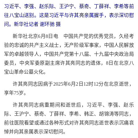
习近平、李强、赵乐际、王沪宁、蔡奇、丁薛祥、李希等前
民
知
往八宝山送别。这是习近平与许其亮亲属握手，表示深切慰
识
国
问。新华社记者 谢环驰 摄
防
新华社北京6月8日电 中国共产党的优秀党员，久经考
全
验的忠诚的共产主义战士，无产阶级军事家，中国人民解放
子
民
军的卓越领导人，中国共产党第十八届、十九届中央政治局
弟
国
委员，中央军委原副主席许其亮同志的遗体，8日在北京八
防
宝山革命公墓火化。
兵
子
国
许其亮同志因病于2025年6月2日12时12分在北京逝世，
弟
享年75岁。
防
兵
许其亮同志病重期间和逝世后，习近平、李强、赵乐
动
际、王沪宁、蔡奇、丁薛祥、李希、韩正、胡锦涛等同志，
前往医院看望或通过各种形式对许其亮同志逝世表示沉痛哀
员
悼并向其亲属表示深切慰问。
国
人