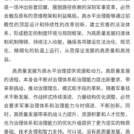
人
采
是一场冲出俗套旧窠、摆脱路径依赖的深刻军事变革，必然
会触及原有的思维框架和利益格局。高水平治理能够通过前
服
瞻性的顶层设计和持续性的改革创新，建立完善的法治体
务
系，形成稳定的制度环境与规则框架，为高质量发展扫清体
退
文
制机制障碍、持续注入动能，确保各项建设在法治化、规范
役
化、精细化的轨道上运行，从而保证发展的高质量和高效
化
军
益。
人
国
高质量发展为高水平治理提供资源和动力。高质量发展
服
的进程，本身会不断对治理体系和治理能力提出新要求、带
防
务
来新挑战，推动治理理念、模式和手段的革新。随着军事技
文
红
术不断发展、作战样式持续演进、力量结构优化调整，必然
化
会要求军事治理体系和治理能力与时俱进、不断创新。同
色
国
时，高质量发展带来的战斗力提升、资源积累和人才优势，
防
文
也为治理体系和治理能力的优化升级提供了更为坚实的物质
基础、技术支撑和智力支持。可以说，没有高质量发展，高
旅