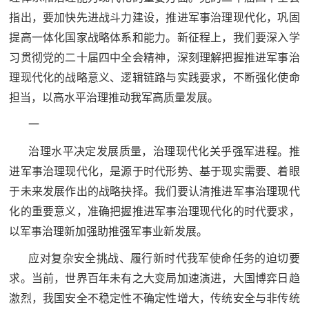
追
指出，要加快先进战斗力建设，推进军事治理现代化，巩固
踪
提高一体化国家战略体系和能力。新征程上，我们要深入学
热
国
习贯彻党的二十届四中全会精神，深刻理解把握推进军事治
点
理现代化的战略意义、逻辑链路与实践要求，不断强化使命
防
追
担当，以高水平治理推动我军高质量发展。
踪
法
一
治理水平决定发展质量，治理现代化关乎强军进程。推
规
国
进军事治理现代化，是源于时代形势、基于现实需要、着眼
国
防
于未来发展作出的战略抉择。我们要认清推进军事治理现代
防
法
化的重要意义，准确把握推进军事治理现代化的时代要求，
规
以军事治理新加强助推强军事业新发展。
知
应对复杂安全挑战、履行新时代我军使命任务的迫切要
识
求。当前，世界百年未有之大变局加速演进，大国博弈日趋
国
全
激烈，我国安全不稳定性不确定性增大，传统安全与非传统
防