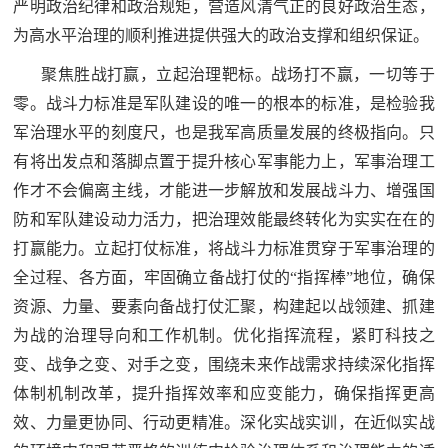
严明政治纪律和政治规矩，营造风清气正的良好政治生态，
为高水平治理的顺利推进提供强大的政治支撑和组织保证。
聚焦胜战打赢，立起治理靶标。战场打不赢，一切等于
零。战斗力标准是军队建设的唯一的根本的标准，是检验我
军治理水平的刻度尺，也是我军高质量发展的终极指向。只
有将出发点和落脚点置于提升核心军事能力上，军事治理工
作才不会偏离主线，才能进一步解放和发展战斗力、增强国
防和军队建设动力活力，把治理效能最终转化为实实在在的
打赢能力。立起打仗标准，将战斗力标准贯穿于军事治理的
全过程、各方面，牢固确立备战打仗的“指挥棒”地位，确保
资源、力量、要素向备战打仗汇聚，构建起以战领建、抓建
为战的治理导向和工作机制。优化指挥流程，紧盯科技之
变、战争之变、对手之变，围绕未来作战需求持续深化指挥
体制机制改革，提升指挥效率和应变能力，确保指挥更高
效、力量更协同、行动更精准。深化实战实训，在近似实战