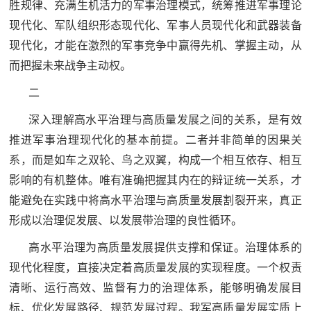
胜规律、充满生机活力的军事治理模式，统筹推进军事理论
范
现代化、军队组织形态现代化、军事人员现代化和武器装备
英
退
现代化，才能在激烈的军事竞争中赢得先机、掌握主动，从
雄
而把握未来战争主动权。
役
模
二
范
军
深入理解高水平治理与高质量发展之间的关系，是有效
人
推进军事治理现代化的基本前提。二者并非简单的因果关
系，而是如车之双轮、鸟之双翼，构成一个相互依存、相互
风
影响的有机整体。唯有准确把握其内在的辩证统一关系，才
能避免在实践中将高水平治理与高质量发展割裂开来，真正
采
退
形成以治理促发展、以发展带治理的良性循环。
退
役
高水平治理为高质量发展提供支撑和保证。治理体系的
役
军
现代化程度，直接决定着高质量发展的实现程度。一个权责
人
清晰、运行高效、监督有力的治理体系，能够明确发展目
军
风
标、优化发展路径、规范发展过程。我军高质量发展实质上