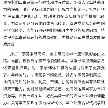
然在影响军事系统运行效能和建设质量，阻碍人民军队战斗
防
力的提高。唯有坚持问题导向与目标导向相统一，持之以恒
民
动
推进军事治理现代化，推动资源配置从粗放式向精细化转
员
防
变，力量运用从分散化向体系化转变，管理模式从经验型向
科学化转变，方能有效破解制约战斗力生成的瓶颈问题，持
空
续提升军事系统运行的质量效能，为推动我军高质量发展提
人
国
质增效。
民
防
防
抢占军事竞争制高点、全面建成世界一流军队的必由之
空
路。当前，世界新军事革命浪潮澎湃，战争形态加速向信息
智
化智能化演进，对军事治理体系和治理能力提出了更高要
库
求。与此同时，军事竞争日趋激烈，抢占军事竞争制高点，
国
英
比的是背后的体系、制度、管理，拼的是看谁更具有适应性
防
和变革能力，更能够凝聚国家意志、更高效运筹国家力量和
雄
智
资源等。世界一流军队，必然具备一流的治理体系和治理能
库
力。只有率先实现军事治理现代化，建立起符合现代战争制
模