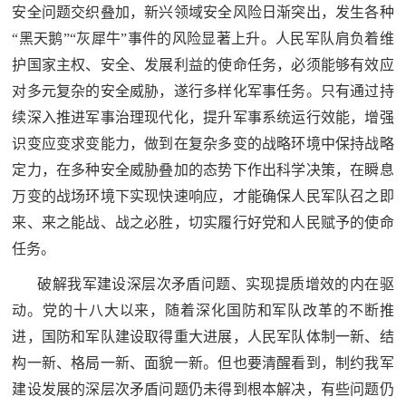
安全问题交织叠加，新兴领域安全风险日渐突出，发生各种
民
知
“黑天鹅”“灰犀牛”事件的风险显著上升。人民军队肩负着维
识
国
护国家主权、安全、发展利益的使命任务，必须能够有效应
对多元复杂的安全威胁，遂行多样化军事任务。只有通过持
防
续深入推进军事治理现代化，提升军事系统运行效能，增强
全
子
识变应变求变能力，做到在复杂多变的战略环境中保持战略
民
定力，在多种安全威胁叠加的态势下作出科学决策，在瞬息
弟
国
万变的战场环境下实现快速响应，才能确保人民军队召之即
防
兵
来、来之能战、战之必胜，切实履行好党和人民赋予的使命
子
国
任务。
弟
破解我军建设深层次矛盾问题、实现提质增效的内在驱
防
兵
动。党的十八大以来，随着深化国防和军队改革的不断推
动
进，国防和军队建设取得重大进展，人民军队体制一新、结
构一新、格局一新、面貌一新。但也要清醒看到，制约我军
员
建设发展的深层次矛盾问题仍未得到根本解决，有些问题仍
国
人