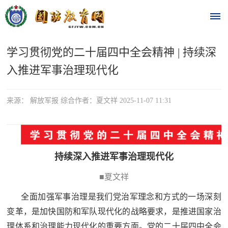
学习贯彻党的二十届四中全会精神 | 持续深
首
入推进军事治理现代化
页
时
来源： 解放军报 综合作者：夏文祥 2025-11-07 11:31
政
要
持续深入推进军事治理现代化
闻
■夏文祥
时
热
政
全面加强军事治理是我们党治军理念和方式的一场深刻
点
要
变革，是加快国防和军队现代化的战略要求，是推进国家治
闻
理体系和治理能力现代化的重要方面。党的二十届四中全会