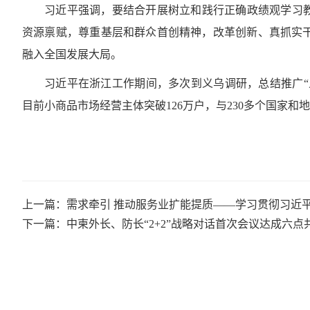
习近平强调，要结合开展树立和践行正确政绩观学习教
资源禀赋，尊重基层和群众首创精神，改革创新、真抓实
融入全国发展大局。
习近平在浙江工作期间，多次到义乌调研，总结推广“
目前小商品市场经营主体突破126万户，与230多个国家和
上一篇：需求牵引 推动服务业扩能提质——学习贯彻习近
下一篇：中柬外长、防长“2+2”战略对话首次会议达成六点