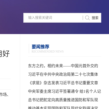
要闻推荐
用好
RECOMMENDED NEWS
东方之约，相约未来——中国元首外交的
世界情怀与大国气派
习近平在中共中央政治局第二十七次集体
学习时强调 强化政治引领 深化创新发展 高
《求是》杂志发表习近平总书记重要文章
质量推进国防和军队现代化
中央军委主席习近平签署通令 给1名个人记
市场、
功
总书记把舵定向高质量推进国防和军队现
代化
推动基本实现国防和军队现代化取得决定