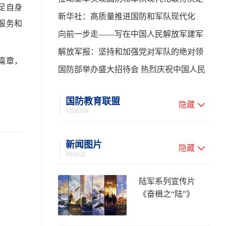
足自身
性进展——学习贯彻习主席在中共中央政
新华社：高质量推进国防和军队现代化
服务和
治局第二十七次集体学习时的重要讲话
向前一步走——写在中国人民解放军建军
99周年之际
解放军报：坚持和加强党对军队的绝对领
篇章，
导 高质量推进国防和军队现代化
国防部举办盛大招待会 热烈庆祝中国人民
解放军建军99周年
国防教育联盟
隐藏
VIDEOS
新闻图片
隐藏
IMAGE
陆军系列宣传片
《奋楫之“陆”》