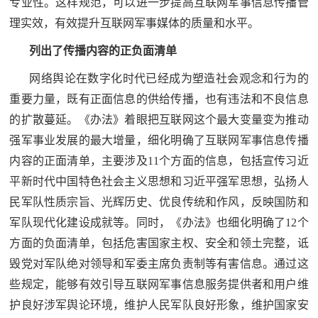
专业性。这样规范，可以进一步提高互联网军事信息传播管
民
知
理实效，有效提升互联网军事媒体的质量和水平。
识
国
列出了传播内容的正负面清单
网络舆论在数字化时代已经成为塑造社会观念和行为的
防
全
重要力量，既有正面信息的供给传播，也有违法和不良信息
子
民
的扩散蔓延。《办法》着眼把互联网这个最大变量变为推动
弟
强军事业发展的最大增量，细化明确了互联网军事信息传播
国
内容的正面清单，主要涉及11个方面的信息，包括宣传习近
防
兵
平新时代中国特色社会主义思想和习近平强军思想，弘扬人
子
国
民军队性质宗旨、光辉历史、优良传统和作风，反映国防和
弟
军队现代化建设成就等。同时，《办法》也细化明确了12个
防
兵
方面的负面清单，包括危害国家主权、安全和领土完整，诋
动
毁党对军队绝对领导和军委主席负责制等有害信息。通过这
些规定，能够有效引导互联网军事信息服务提供者和用户维
员
护良好涉军舆论环境，维护人民军队良好形象，维护国家安
国
人