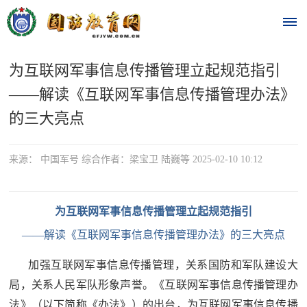
为互联网军事信息传播管理立起规范指引
首
——解读《互联网军事信息传播管理办法》
页
的三大亮点
时
来源： 中国军号 综合作者：梁宝卫 陆巍等 2025-02-10 10:12
政
要
为互联网军事信息传播管理立起规范指引
闻
——解读《互联网军事信息传播管理办法》的三大亮点
时
热
政
加强互联网军事信息传播管理，关系国防和军队建设大
点
要
局，关系人民军队形象声誉。《互联网军事信息传播管理办
闻
法》（以下简称《办法》）的出台，为互联网军事信息传播