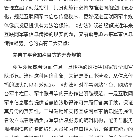
追
管理立起了规范指引，其贯彻施行必将为推进网络空间法治
踪
化，规范互联网军事信息传播秩序，更好促进互联网军事媒
热
国
体健康发展提供有力法治保障。《办法》既着眼解决近年来
点
互联网军事信息传播的现实问题，又前瞻考虑未来军事信息
防
追
传播趋势。总的看有三大亮点：
踪
法
完善了平台和栏目等的开办规范
涉军涉密或者负面信息一旦传播必然损害国家安全和军
规
国
队形象。治理这种网络乱象，关键是要正本清源，从信息传
国
防
播的源头加以有效规范。《办法》对军事网站平台、网站平
防
法
台军事栏目、军事账号等的开办作出明确规范。一是互联网
规
军事信息服务提供者需依法取得许可并履行备案手续，保证
知
其身份的真实性。二是鼓励和支持互联网军事信息服务提供
识
者设立或者明确负责军事信息服务的编辑机构，配备与服务
国
规模相适应的专职编辑人员和内容审核人员，保证其能力的
全
防