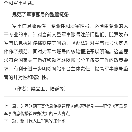
全和军事利益。
防
民
动
规范了军事账号的监管链条
员
防
军事信息敏感性、专业性和涉密性强，必须由专业的人
干专业的事。针对当前大量军事账号注册门槛低、随意发布
空
军事信息扰乱传播秩序等问题，《办法》对军事账号认定条
人
国
件作了规范，同时对军事账号的核验报送予以明确。这些要
民
求符合国家关于做好移动互联网账号分类备案工作的政策要
防
防
求，有利于进一步明晰网站平台主体责任，提高军事账号监
空
智
管的针对性和精准性。
（作者：梁宝卫、陆巍等）
库
国
英
防
上一篇：为互联网军事信息传播管理立起规范指引——解读《互联网
雄
军事信息传播管理办法》的三大亮点
智
下一篇：新时代人民军队军旗体系
库
模