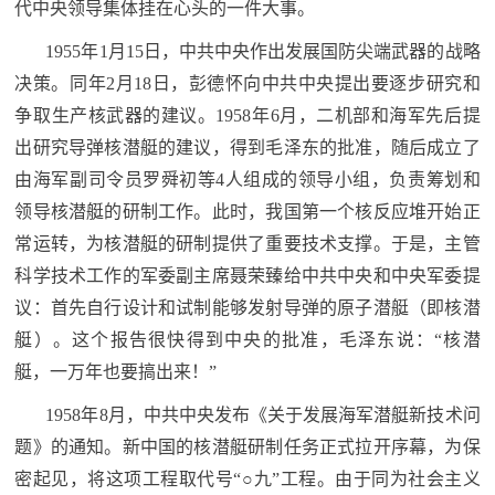
代中央领导集体挂在心头的一件大事。
民
知
1955年1月15日，中共中央作出发展国防尖端武器的战略
识
国
决策。同年2月18日，彭德怀向中共中央提出要逐步研究和
争取生产核武器的建议。1958年6月，二机部和海军先后提
防
出研究导弹核潜艇的建议，得到毛泽东的批准，随后成立了
全
子
由海军副司令员罗舜初等4人组成的领导小组，负责筹划和
民
领导核潜艇的研制工作。此时，我国第一个核反应堆开始正
弟
国
常运转，为核潜艇的研制提供了重要技术支撑。于是，主管
防
兵
科学技术工作的军委副主席聂荣臻给中共中央和中央军委提
子
国
议：首先自行设计和试制能够发射导弹的原子潜艇（即核潜
弟
艇）。这个报告很快得到中央的批准，毛泽东说：“核潜
防
兵
艇，一万年也要搞出来！”
动
1958年8月，中共中央发布《关于发展海军潜艇新技术问
题》的通知。新中国的核潜艇研制任务正式拉开序幕，为保
员
密起见，将这项工程取代号“○九”工程。由于同为社会主义
国
人