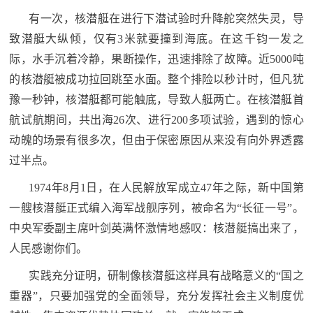
有一次，核潜艇在进行下潜试验时升降舵突然失灵，导
致潜艇大纵倾，仅有3米就要撞到海底。在这千钧一发之
际，水手沉着冷静，果断操作，迅速排除了故障。近5000吨
的核潜艇被成功拉回跳至水面。整个排险以秒计时，但凡犹
豫一秒钟，核潜艇都可能触底，导致人艇两亡。在核潜艇首
航试航期间，共出海26次、进行200多项试验，遇到的惊心
动魄的场景有很多次，但由于保密原因从来没有向外界透露
过半点。
1974年8月1日，在人民解放军成立47年之际，新中国第
一艘核潜艇正式编入海军战舰序列，被命名为“长征一号”。
中央军委副主席叶剑英满怀激情地感叹：核潜艇搞出来了，
人民感谢你们。
实践充分证明，研制像核潜艇这样具有战略意义的“国之
重器”，只要加强党的全面领导，充分发挥社会主义制度优