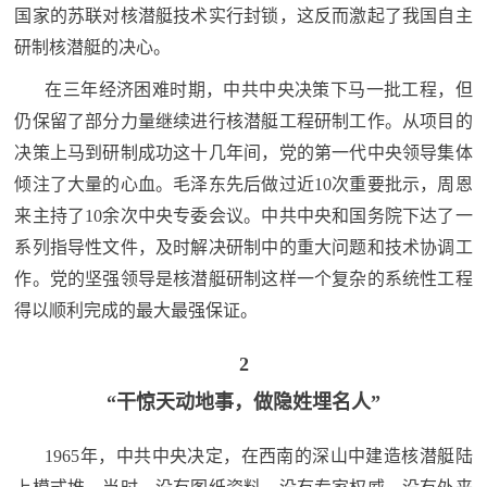
国家的苏联对核潜艇技术实行封锁，这反而激起了我国自主
防
民
研制核潜艇的决心。
动
员
在三年经济困难时期，中共中央决策下马一批工程，但
防
仍保留了部分力量继续进行核潜艇工程研制工作。从项目的
空
决策上马到研制成功这十几年间，党的第一代中央领导集体
人
国
倾注了大量的心血。毛泽东先后做过近10次重要批示，周恩
民
来主持了10余次中央专委会议。中共中央和国务院下达了一
防
防
系列指导性文件，及时解决研制中的重大问题和技术协调工
空
作。党的坚强领导是核潜艇研制这样一个复杂的系统性工程
智
得以顺利完成的最大最强保证。
库
国
2
英
防
“干惊天动地事，
做隐姓埋名人”
雄
智
库
1965年，中共中央决定，在西南的深山中建造核潜艇陆
模