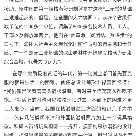
上模式堆。当时，没有图纸资料、没有专家权威、没有外来
范
援助，新中国的第一艘核潜艇研制就是在这样“三无”的基础
英
上艰难起步的。但是，在全国的大力协同下，从26个省级行
退
雄
政单位的1200多个单位，调集了8000多名技术人员、工人、
役
模
干部以及解放军官兵。他们在“赛革命、赛团结、赛进步”的
范
口号下，满怀为社会主义现代化国防作贡献的自豪感和责任
军
感，在一个毫无工业基础的深山老林中开始建立核动力研发
人
综合基地，代号为“九○九”。
在那个物质极度贫乏的年代，第一代创业者们首先要克
风
服的就是生活上的困难。首任总设计师彭士禄曾回忆道：
采
“我们都是吃着窝窝头搞核潜艇，有时甚至连窝窝头都吃不
退
退
饱。”生活上的困难可以咬咬牙顶过去，科研上的困难才更
役
让人揪心。当时，我国在核潜艇建造方面的知识几乎为零
役
军
——仅有几张模糊不清的外国核潜艇照片加上一个玩具模
人
军
型。科研人员将玩具模型一一拆开，摸索构思核潜艇的设计
风
图纸。核潜艇海量的关键数据都需要计算，但当时国内极度