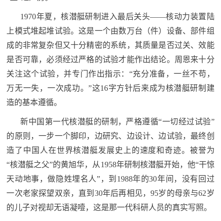
红
关
1970年夏，核潜艇研制进入最后关头——核动力装置陆
色
上模式堆起堆试验。这是一个由数万台（件）设备、部件组
于
文
成的非常复杂但又十分精密的系统，其质量是否过关、效能
旅
是否可靠，必须经过严格的试验才能作出结论。周恩来十分
我
关注这个试验，并专门作出指示：“充分准备，一丝不苟，
们
万无一失，一次成功。”这16字方针后来成为核潜艇研制建
造的基本遵循。
新中国第一代核潜艇的研制，严格遵循“一切经过试验”
的原则，一步一个脚印，边研究、边设计、边试验，最终创
造了中国人在世界核潜艇发展史上的速度和奇迹。被誉为
“核潜艇之父”的黄旭华，从1958年研制核潜艇开始，他“干惊
天动地事，做隐姓埋名人”，到1988年的30年间，没有回过
一次老家探望双亲，直到30年后再相见，95岁的母亲与62岁
的儿子对视却无语凝噎，这是那一代科研人员的真实写照。