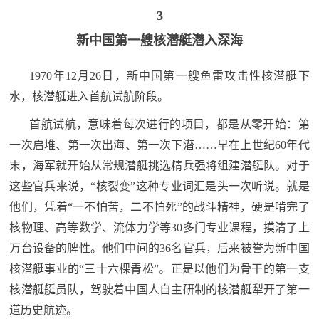
3
新中国
第一艘核潜艇潜入深海
1970年12月26日，新中国第一艘鱼雷攻击性核潜艇下
水，核潜艇进入首航试航阶段。
首航试航，意味着每次进行的项目，都是从零开始：第
一次启堆、第一次出海、第一次下潜……早在上世纪60年代
末，海军就开始从常规潜艇挑选精兵强将组建潜艇队。对于
这些官兵来说，“核裂变”这种专业词汇是头一次听说。就是
他们，凭着“一不怕苦，二不怕死”的战斗精神，硬是啃完了
核物理、高等数学、流体力学等30多门专业课程，摸清了上
万台设备的脾性。他们中间的36名官兵，后来被誉为新中国
核潜艇事业的“三十六棵青松”。正是以他们为骨干的第一支
核潜艇艇员队，驾驶着中国人自主研制的核潜艇犁开了第一
道历史航迹。