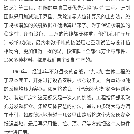
人
采
缺乏计算工具，有限的电脑需要优先保障“两弹”工程。研制
团队采用加减法用算盘、乘除法靠人拉计算尺的土办法，终
服
于将核潜艇的关键数据准确地算出来了。为了保证核潜艇的
务
稳定性，所有设备、上万的管线都要称重，他们采用“斤斤
退
文
计较”的办法，最终将数千吨的核潜艇定重测试值与设计值
役
相吻合。更加值得一提的是，核潜艇上全部4.6万个零部件、
化
军
1300多种材料，都是我们自主研制生产的。
人
国
1969年，经过4年不分昼夜的奋战，“九○九”主体工程终
服
于基本完工，开始进行设备安装。核心设备是一台重达60吨
防
务
的反应堆压力容器。如何将这么一个“庞然大物”安全运到基
文
红
地、装进厂房？这无疑又是一次大的挑战。工程指挥部采取
化
色
充分发动群众、集聚集体智慧的办法，通过10多辆大马力汽
国
车牵引，如履薄冰地翻越十几公里山路后将这个大家伙安全
防
文
抵运基地。最后再采用推、拉、顶、吊等方式把这个大物件
“盘”进厂房。
旅