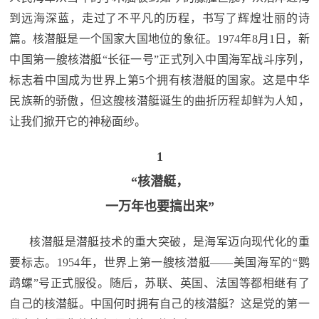
追
到远海深蓝，走过了不平凡的历程，书写了辉煌壮丽的诗
踪
篇。核潜艇是一个国家大国地位的象征。1974年8月1日，新
热
国
中国第一艘核潜艇“长征一号”正式列入中国海军战斗序列，
点
标志着中国成为世界上第5个拥有核潜艇的国家。这是中华
防
追
民族新的骄傲，但这艘核潜艇诞生的曲折历程却鲜为人知，
踪
让我们掀开它的神秘面纱。
法
1
规
国
国
“核潜艇，
防
一万年也要搞出来”
防
法
规
核潜艇是潜艇技术的重大突破，是海军迈向现代化的重
知
要标志。1954年，世界上第一艘核潜艇——美国海军的“鹦
识
鹉螺”号正式服役。随后，苏联、英国、法国等都相继有了
国
全
自己的核潜艇。中国何时拥有自己的核潜艇？这是党的第一
防