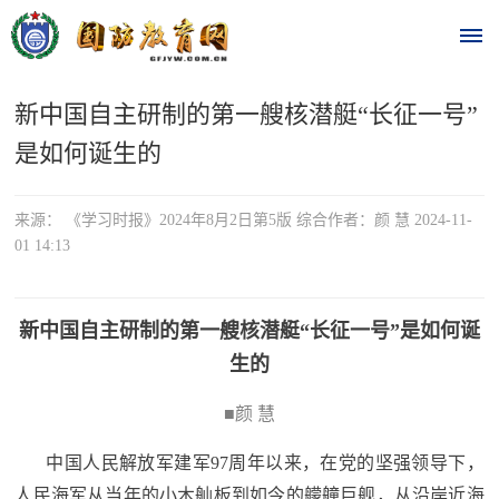
新中国自主研制的第一艘核潜艇“长征一号”
首
是如何诞生的
页
时
来源： 《学习时报》2024年8月2日第5版 综合作者：颜 慧 2024-11-
01 14:13
政
要
新中国自主研制的第一艘核潜艇“长征一号”是如何诞
闻
生的
时
热
■颜 慧
政
点
要
中国人民解放军建军97周年以来，在党的坚强领导下，
闻
人民海军从当年的小木舢板到如今的艨艟巨舰，从沿岸近海