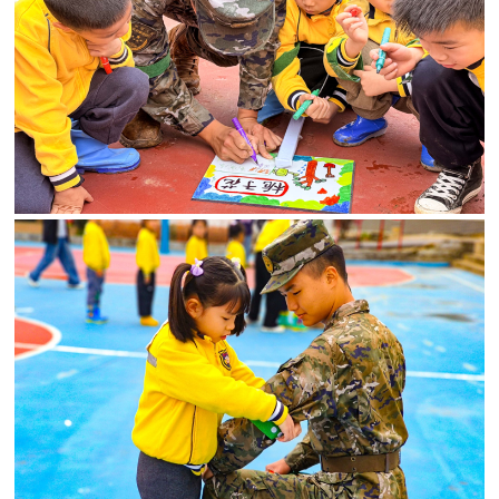
人
采
服
务
退
文
役
化
军
人
国
服
防
务
文
红
化
色
国
防
文
旅