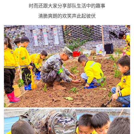
时而还跟大家分享部队生活中的趣事
范
英
清脆爽朗的欢笑声此起彼伏
退
雄
役
模
范
军
人
风
采
退
退
役
役
军
人
军
风