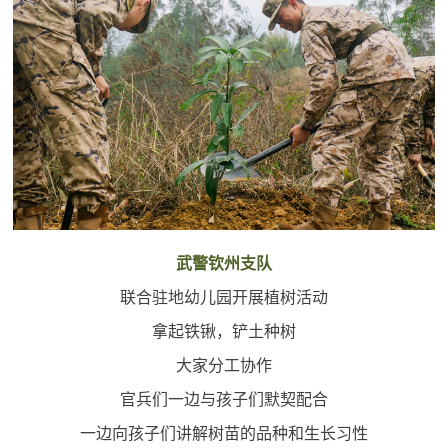
防
民
动
员
防
空
人
国
民
防
防
空
智
武警钦州支队
联合驻地幼儿园
开展植树活动
库
国
拿起铁锹，铲土种树
英
防
大家分工协作
雄
智
官兵们一边与孩子们默契配合
库
模
一边向孩子们讲解树苗的品种和生长习性