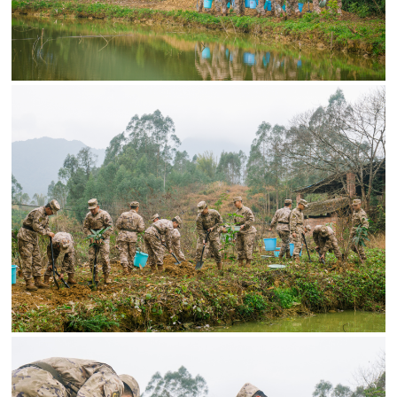
民
知
识
国
防
全
子
民
弟
国
防
兵
子
国
弟
防
兵
动
员
国
人