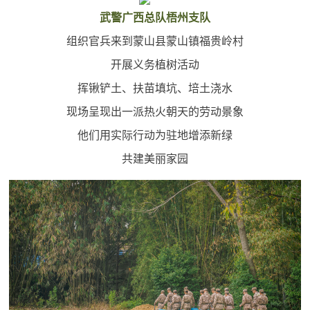
追
武警广西总队梧州支队
踪
组织官兵来到蒙山县蒙山镇福贵岭村
热
国
开展义务植树活动
点
挥锹铲土、扶苗填坑、培土浇水
防
追
现场呈现出一派热火朝天的劳动景象
踪
法
他们用实际行动为驻地增添新绿
规
共建美丽家园
国
国
防
防
法
规
知
识
国
全
防