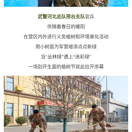
红
关
色
武警河北总队邢台支队
官兵
于
文
伴随着春日的暖阳
旅
我
在营区内外进行义务植树和环境美化活动
用小树苗为军营增添点点新绿
们
当“丛林绿”遇上“迷彩绿”
一场别开生面的植树节就此拉开序幕