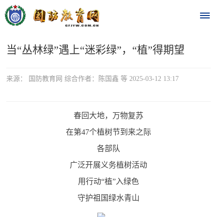
当“丛林绿”遇上“迷彩绿”，“植”得期望
首
页
来源： 国防教育网 综合作者：陈国鑫 等 2025-03-12 13:17
时
政
春回大地，万物复苏
在第47个植树节到来之际
要
各部队
闻
广泛开展义务植树活动
时
热
用行动“植”入绿色
政
点
守护祖国绿水青山
要
闻