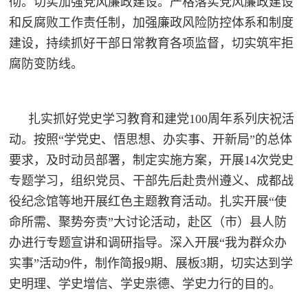
彻。切实加强党风廉政建设。严格落实党风廉政建设
防
和反腐败工作责任制，加强廉政风险防控体系和制度
民
动
建设，持续抓好干部日常教育各项监督，切实筑牢拒
员
防
腐防变防线。
空
人
国
扎实抓好党史学习教育和建党100周年系列庆祝活
民
动。按照“学党史、悟思想、办实事、开新局”的总体
防
防
要求，及时动员部署，制定实施方案，开展14次党史
空
智
专题学习，组织党员、干部先后赴贵州遵义、成都战
役纪念馆等地开展红色主题教育活动。扎实开展“使
库
命所需、聚势夯责”大讨论活动，赴区（市）县人防
国
英
办进行专题宣讲和调研指导。深入开展“我为群众办
防
实事”活动9件，制作简报9期、展板3期，切实达到学
雄
智
史明理、学史增信、学史祟德、学史力行的目的。
库
模