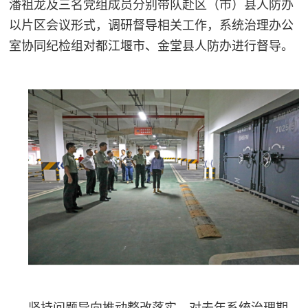
潘祖龙及
三名党组成员分别带队赴区（市）县人防办
人
采
以片区会议形式，调研督导相关工作，系统治理办公
服
室协同纪检组对都江堰市、金堂县人防办进行督导。
务
退
文
役
化
军
人
国
服
防
务
文
红
化
色
国
防
文
坚持问题导向推动整改落实。对去年系统治理期
旅