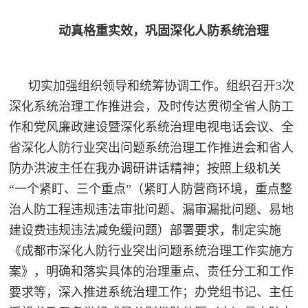
范
动真格重实效，巩固深化人防系统治理
英
退
雄
役
模
切实加强组织领导和统筹协调工作。组织召开
3次
范
军
深化系统治理工作推进会，及时传达贯彻全省人防工
作和党风廉政建设暨深化系统治理电视电话会议、全
人
省深化人防行业突出问题系统治理工作推进会和省人
防办洪波主任在我办调研讲话精神；按照上级机关
风
“一个紧盯、三个重点”（紧盯人防营商环境，重点整
采
治人防工程违规违法审批问题、漏审漏批问题、易地
退
退
建设费违规违法减免缓问题）部署要求，制定实施
役
《成都市深化人防行业突出问题系统治理工作实施方
役
军
案》，明确和落实具体的治理重点、责任分工和工作
人
军
要求等，深入推进系统治理工作；办党组书记、主任
风