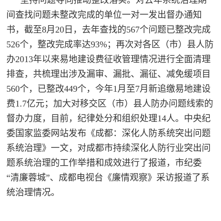
红
间查找问题未整改完成的单位一对一发出督办通知
关
色
书，截至
8月20日，去年查找的567个问题已整改完成
于
文
526个，整改完成率达93%；再次对各区（市）县人防
旅
办2013年以来易地建设费征收管理情况进行全面清理
我
排查，共梳理出涉及漏审、漏批、漏征、减免缓项目
们
560个，已整改449个，今年1月至7月新追缴易地建设
费1.7亿元；加大对移交区（市）县人防办问题线索的
督办力度，目前，纪律处分和组织处理14人。中央纪
委国家监委网站发布《成都：深化人防系统突出问题
系统治理》一文，对成都市持
续深化人防行业突出问
题系统治理的工作举措和成效进行了报道，市纪委
“清廉蓉城”、成都电视台《廉情观察》采访报道了系
统治理情况。