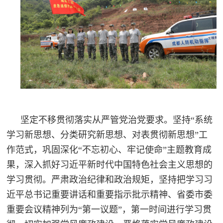
民
知
识
国
防
全
子
民
弟
国
防
兵
坚定不移贯彻落实从严管党治党要求。坚持“系统
子
学习新思想、分类研究新思想、对表贯彻新思想”工
国
弟
作范式，巩固深化“不忘初心、牢记使命”主题教育成
防
兵
果，深入抓好习近平新时代中国特色社会主义思想的
学习贯彻。严肃政治纪律和政治规矩，坚持把学习习
动
近平总书记重要讲话和重要指示批示精神、省委市委
员
重要会议精神列为“第一议题”，第一时间进行学习贯
国
人