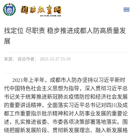
找定位 尽职责 稳步推进成都人防高质量发
首
展
页
时
来源： 综合作者： 2021-12-27 15:19
政
2021年上半年，成都市人防办坚持以习近平新时
要
代中国特色社会主义思想为指导，深入贯彻习近平总
书记关于统筹推进新冠肺炎疫情防控和经济社会发展
闻
时
的重要讲话精神，全面落实习
近平总书记对四川及成
热
都工作重要指示批示精神和对人防事业发展的重要论
政
点
述，扎实推进省委、市委各项决策部署落地落实。围
要
绕把握新发展阶段、贯彻新发展理念、融入新发展格
闻