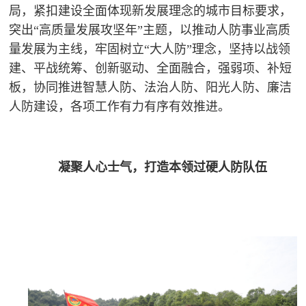
追
局，紧扣建设全面体现新发展理念的城市目标要求，
突出
“高质量发展攻坚年”主题，以推动人防事业高质
踪
量发展为主线，牢固树立“大人防”理念，坚持以战领
热
国
建、平战统筹、创新驱动、全面融合，强弱项、补短
点
板，协同推进智慧人防、法治人防、阳光人防、廉洁
防
追
人防建设，各项工作有力有序有效推进。
踪
法
规
凝聚人心士气，打造本领过硬人防队伍
国
国
防
防
法
规
知
识
国
全
防