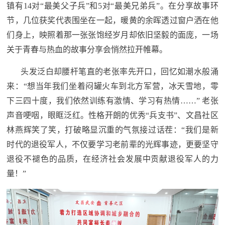
镇有14对“最美父子兵”和5对“最美兄弟兵”。在分享故事环
节，几位获奖代表围坐在一起，暖黄的余晖透过窗户洒在他
们身上，映照着那一张张饱经岁月却依旧坚毅的面庞，一场
关于青春与热血的故事分享会悄然拉开帷幕。
头发泛白却腰杆笔直的老张率先开口，回忆如潮水般涌
来：“想当年我们坐着闷罐火车到北方军营，冰天雪地，零
下三四十度，我们依然训练有激情、学习有热情……” 老张
声音哽咽，眼眶泛红。性格开朗的优秀“兵支书”、文昌社区
林燕辉笑了笑，打破略显沉重的气氛接过话茬：“我们是新
时代的退役军人，不仅要学习老前辈的光辉事迹，更要坚守
退役不褪色的品质，在经济社会发展中贡献退役军人的力
量！”