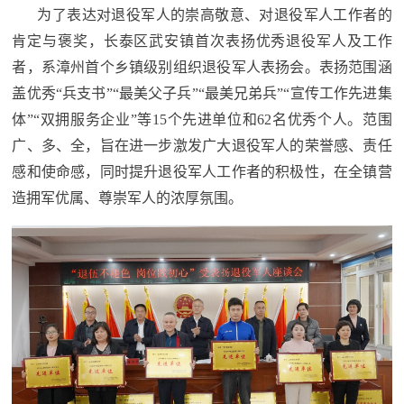
追
为了表达对退役军人的崇高敬意、对退役军人工作者的
肯定与褒奖，长泰区武安镇首次表扬优秀退役军人及工作
踪
热
者，系漳州首个乡镇级别组织退役军人表扬会。表扬范围涵
国
点
盖优秀“兵支书”“最美父子兵”“最美兄弟兵”“宣传工作先进集
防
体”“双拥服务企业”等15个先进单位和62名优秀个人。范围
追
广、多、全，旨在进一步激发广大退役军人的荣誉感、责任
踪
法
感和使命感，同时提升退役军人工作者的积极性，在全镇营
造拥军优属、尊崇军人的浓厚氛围。
规
国
国
防
防
法
规
知
识
国
全
防