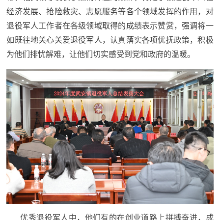
防
经济发展、抢险救灾、志愿服务等各个领域发挥的作用，对
民
动
退役军人工作者在各级领域取得的成绩表示赞赏，强调将一
员
如既往地关心关爱退役军人，认真落实各项优抚政策，积极
防
为他们排忧解难，让他们切实感受到党和政府的温暖。
空
人
国
民
防
防
空
智
库
国
英
防
雄
智
库
模
优秀退役军人中，他们有的在创业道路上拼搏奋进，成