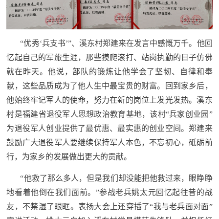
人
采
服
“优秀‘兵支书’”、溪东村郑建来在发言中感慨万千。他回
务
忆起自己的军旅生涯，那些摸爬滚打、站岗执勤的日子仿佛
退
文
就在昨天。他说，部队的锻炼让他学会了坚韧、自律和奉
役
献，这些品质成为了他人生中最宝贵的财富。回到家乡后，
化
军
他始终牢记军人的使命，努力在新的岗位上发光发热。溪东
人
国
村是福建省退役军人思想政治教育基地，该村“兵家创业园”
服
为退役军人创业提供了最优惠、最实惠的创业空间。郑建来
防
务
鼓励广大退役军人要继续保持军人本色，不忘初心，砥砺前
文
红
行，为家乡的发展做出更大的贡献。
化
色
国
“他救了那么多人，但是我们却没能把他救过来，眼睁睁
防
地看着他倒在我们面前。”参战老兵姚太元回忆起往昔的战
文
友，不禁湿了眼眶。表扬大会上还穿插了“我与老兵面对面”
旅