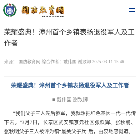
荣耀盛典！漳州首个乡镇表扬退役军人及工
首
作者
页
时
来源： 国防教育网 综合作者：戴伟国 谢致卿 2025-03-11 15:46
政
荣耀盛典！漳州首个乡镇表扬退役军人及工作者
要
■ 戴伟国 谢致卿
闻
时
热
“我们父子三人先后参军，我就想把红色基因一代一代传
政
下去。”3月7日，长泰区武安镇京元社区张跃辉、张秋鹏、
点
要
张秋明父子三人被评为镇“最美父子兵”后，由衷地感慨道。
闻