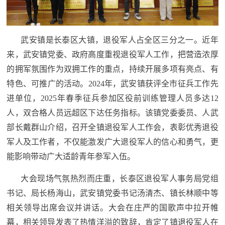
民
知
识
国
武安镇是长泰区大镇，退役军人占全区三分之一。近年
来，武安镇党委、政府高度重视退役军人工作，把营造浓厚
防
全
的拥军氛围作为双拥工作的重点，持续开展多项有亮点、有
子
特色、可推广的活动。2024年，武安镇获评全市征兵工作先
民
弟
进单位，2025年春季征兵参加区役前训练管理人员多达12
国
人，双合格人员远超区下达任务指标。该镇党委委员、人武
防
兵
部长戴群山介绍，召开全镇退役军人工作会，表彰优秀退役
子
国
军人及工作者，不仅能激发广大退役军人的信心和勇气，更
弟
能影响带动广大适龄青年参军入伍。
防
兵
大会现场气氛热烈而庄重，长泰区退役军人事务局党组
动
书记、局长杨海山，武安镇党委书记汤清杰、镇长林顺中等
员
相关领导出席会议并讲话。大会在庄严的国歌声中拉开帷
国
人
幕，相关领导发表了热情洋溢的致辞，肯定了镇退役军人在