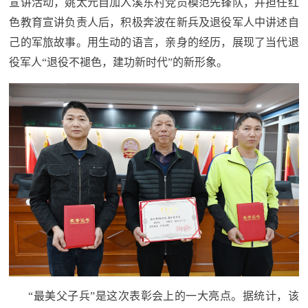
宣讲活动，姚太元自加入溪东村党员模范先锋队，并担任红
红
关
色教育宣讲负责人后，积极奔波在新兵及退役军人中讲述自
色
己的军旅故事。用生动的语言，亲身的经历，展现了当代退
于
文
役军人“退役不褪色，建功新时代”的新形象。
旅
我
们
“最美父子兵”是这次表彰会上的一大亮点。据统计，该