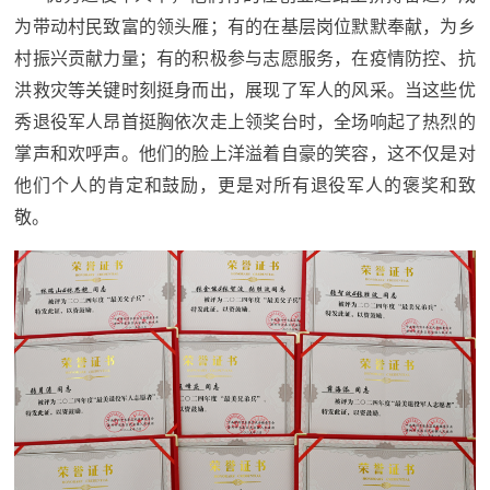
为带动村民致富的领头雁；有的在基层岗位默默奉献，为乡
范
英
村振兴贡献力量；有的积极参与志愿服务，在疫情防控、抗
退
雄
洪救灾等关键时刻挺身而出，展现了军人的风采。当这些优
役
模
秀退役军人昂首挺胸依次走上领奖台时，全场响起了热烈的
掌声和欢呼声。他们的脸上洋溢着自豪的笑容，这不仅是对
范
军
他们个人的肯定和鼓励，更是对所有退役军人的褒奖和致
人
敬。
风
采
退
退
役
役
军
人
军
风