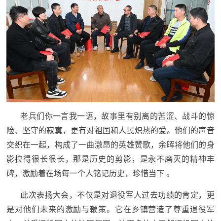
老兵们你一言我一语，故事里有别离的苦涩、战斗的惊
险、坚守的寂寞，更有对祖国和人民炽热的爱。他们的声音
交织在一起，构成了一曲激昂的英雄赞歌，余晖将他们的身
影拉得很长很长，那是历史的剪影，是永不磨灭的精神丰
碑，激励着在场每一个人铭记历史，珍惜当下 。
此次表扬大会，不仅是对退役军人过去功绩的肯定，更
是对他们未来的激励与鞭策。它在乡镇营造了尊重退役军