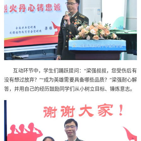
范
英
退
雄
役
模
范
军
人
互动环节中，学生们踊跃提问：“梁强叔叔，您受伤后有
风
没有想过放弃？”“成为英雄需要具备哪些品质？”梁强耐心解
答，并用自己的经历鼓励同学们从小树立目标、锤炼意志。
采
退
退
役
役
军
人
军
风