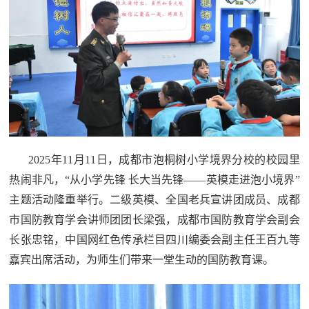
追
踪
热
国
点
防
追
踪
法
规
2025年11月11日，成都市泡桐树小学境界分校的校园里
国
国
热闹非凡，“从小学先锋 长大当先锋——英模走进泡小境界”
防
主题活动隆重举行。二级英模、全国老兵宣讲团成员、
成都
防
法
市国防教育学会讲师团团长
梁强，成都市国防教育学会副会
规
知
长张忠铭，中国网红色传承栏目四川编委会副主任王百九等
嘉宾出席活动，为师生们带来一堂生动的国防教育课。
识
国
全
防