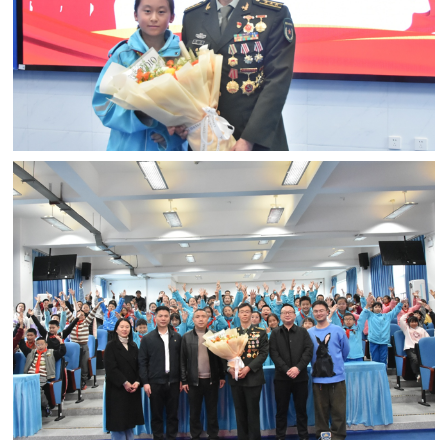
人
采
服
务
退
文
役
化
军
人
国
服
防
务
文
红
化
色
国
防
文
旅