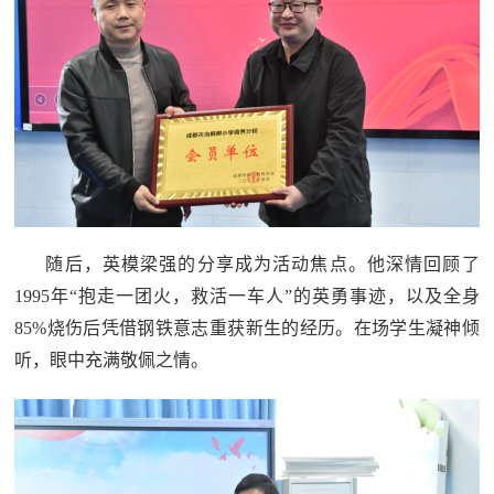
防
民
动
员
防
空
人
国
民
防
防
随后，
英模
梁强的分享成为活动焦点。他深情回顾了
空
智
1995年“抱走一团火，救活一车人”的英勇事迹，以及全身
85%烧伤后凭借钢铁意志重获新生的经历。在场学生凝神倾
库
听，眼中充满敬佩之情。
国
英
防
雄
智
库
模