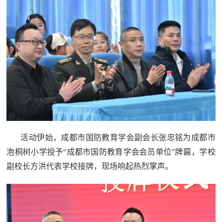
民
知
识
国
防
全
子
民
弟
国
防
兵
子
国
活动伊始，成都市国防教育学会副会长张忠铭为成都市
弟
泡桐树小学授予“成都市国防教育学会会员单位”牌匾，学校
防
兵
副校长方洪代表学校接牌，现场响起热烈掌声。
动
员
国
人