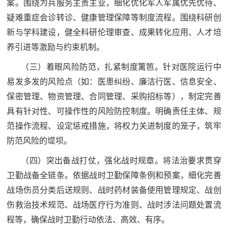
案。围绕为兵服务主责主业，细化优化军人军属优先优待、
范
疑难重症会诊转诊、健康管理保障等制度流程。围绕科研创
英
退
新与学科建设，健全科研伦理审查、成果转化应用、人才培
雄
养引进等激励与约束机制。
役
模
（三）着眼风险防范，扎紧制度篱笆。针对医院运行中
范
军
易发多发的风险点（如：医患纠纷、廉洁行医、信息安全、
保密管理、物资管理、合同管理、采购招标等），制定完善
人
具有针对性、可操作性的风险防控制度。明确责任主体、规
风
范操作流程、设定惩戒措施，将权力关进制度的笼子，筑牢
防范风险的堤坝。
采
退
（四）突出备战打仗，强化战时规章。将法治要求贯穿
退
役
卫勤战备全链条。依据战时卫勤保障条例和预案，细化完善
役
战场伤员分类后送规则、战时药材装备使用管理规定、战创
军
伤救治技术规范、战场医疗行为准则、战时涉法问题处置流
人
军
程等，确保战时卫勤行动依法、高效、有序。
风