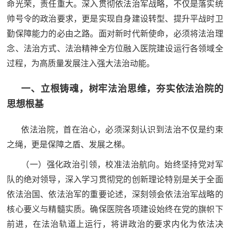
追
命光荣，责任重大。深入贯彻依法治军战略，不仅是落实统
帅号令的政治要求，更是实现自身建设转型、提升平战时卫
踪
勤保障能力的必由之路。面对新时代新使命，必须将法治理
热
国
念、法治方式、法治精神全方位融入医院建设运行各领域全
点
过程，为高质量发展注入强大法治动能。
防
追
踪
一、立根铸魂，树牢法治思维，夯实依法治院的
法
思想根基
规
国
依法治院，首在治心，必须深刻认识到法治不仅是约束
国
防
之绳，更是保障之盾、发展之梯。
防
法
（一）强化政治引领，校准法治航向。始终坚持党对军
规
知
队的绝对领导，深入学习贯彻党的创新理论特别是关于全面
依法治国、依法治军的重要论述，深刻领会依法治军战略的
识
核心要义与精髓实质。确保医院各项建设始终在党的旗帜下
国
全
前进，在法治轨道上运行，将讲政治的要求内化为依法决
防