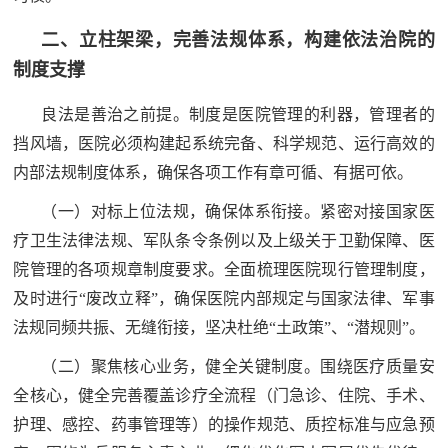
防
二、立柱架梁，完善法规体系，构建依法治院的
民
动
制度支撑
员
防
良法是善治之前提。制度是医院管理的利器，管理者的
空
挡风墙，医院必须构建起系统完备、科学规范、运行高效的
人
国
内部法规制度体系，确保各项工作有章可循、有据可依。
民
（一）对标上位法规，确保体系衔接。紧密对接国家医
防
防
疗卫生法律法规、军队条令条例以及上级关于卫勤保障、医
空
智
院管理的各项规章制度要求。全面梳理医院现行管理制度，
及时进行“废改立释”，确保医院内部规定与国家法律、军事
库
法规同频共振、无缝衔接，坚决杜绝“土政策”、“潜规则”。
国
英
防
（二）聚焦核心业务，健全关键制度。围绕医疗质量安
雄
智
全核心，健全完善覆盖诊疗全流程（门急诊、住院、手术、
库
护理、感控、药事管理等）的操作规范、质控标准与应急预
模