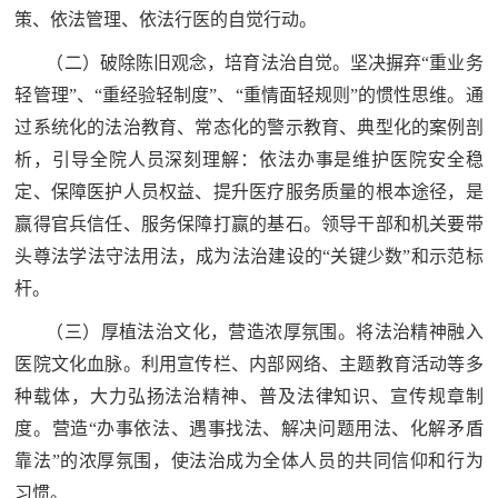
策、依法管理、依法行医的自觉行动。
民
知
（二）破除陈旧观念，培育法治自觉。坚决摒弃“重业务
识
国
轻管理”、“重经验轻制度”、“重情面轻规则”的惯性思维。通
防
过系统化的法治教育、常态化的警示教育、典型化的案例剖
全
析，引导全院人员深刻理解：依法办事是维护医院安全稳
子
民
定、保障医护人员权益、提升医疗服务质量的根本途径，是
弟
国
赢得官兵信任、服务保障打赢的基石。领导干部和机关要带
防
头尊法学法守法用法，成为法治建设的“关键少数”和示范标
兵
杆。
子
国
弟
（三）厚植法治文化，营造浓厚氛围。将法治精神融入
防
兵
医院文化血脉。利用宣传栏、内部网络、主题教育活动等多
种载体，大力弘扬法治精神、普及法律知识、宣传规章制
动
度。营造“办事依法、遇事找法、解决问题用法、化解矛盾
员
靠法”的浓厚氛围，使法治成为全体人员的共同信仰和行为
国
人
习惯。