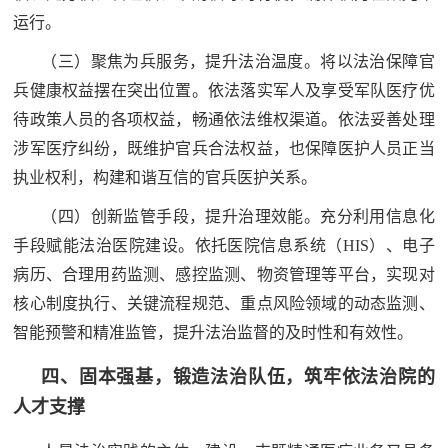
运行。
红
关
色
（三）聚焦为兵服务，提升法治温度。将以法治保障官
于
文
兵健康权益摆在突出位置。依法落实军人及享受军队医疗优
旅
待政策人员的各项权益，畅通依法维权渠道。依法妥善处理
我
涉军医疗纠纷，既维护官兵合法权益，也保障医护人员正当
们
执业权利，构建和谐互信的官兵医护关系。
（四）创新监管手段，提升治理效能。充分利用信息化
手段赋能法治医院建设。依托医院信息系统（HIS）、电子
病历、合理用药监测、感控监测、物资管理等平台，实现对
核心制度执行、关键流程规范、重点风险领域的动态监测、
智能预警和精准监管，提升法治监督的及时性和有效性。
四、固本强基，锻造法治队伍，筑牢依法治院的
人才支撑