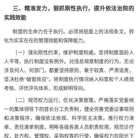
人
采
三、精准发力，狠抓刚性执行，提升依法治院的
实践效能
服
制度的生命力在于执行。必须将纸面上的法规条文，转
务
退
化为实实在在的管理效能和保障能力。
文
役
（一）强化刚性约束，维护制度权威。坚持制度面前人
化
军
人平等、执行制度没有例外。对违反规章制度的行为，无论
人
涉及何人、何部门，都要坚持原则、敢于较真、严肃追责，
国
服
坚决杜绝“破窗效应”。将制度执行情况纳入科室和个人绩效
防
务
考核、评优评先体系，形成鲜明导向。
文
红
（二）规范权力运行，优化决策管理。严格落实党委统
化
一的集体领导下的首长分工负责制，健全完善党委议事规则
色
国
和决策程序，确保依法依规、科学民主决策。推行权力清
防
文
单、责任清单制度，明晰各级各类人员职责权限，规范诊疗
权、处方权、管理权、采购权等的行使，确保权力在阳光下
旅