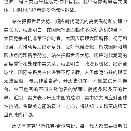
世界；是人类越来越成为你中有我、我中有你的命运共同
红
关
体，同时也面临着诸多全球性挑战。
色
站在把握世界大势、顺应时代潮流的高度看待和处理中
于
文
美关系，就会明白，在国际社会面临诸多深刻危机的当下，
旅
我
大国竞争对抗非常不合时宜。大国应展现大国胸怀、视野和
担当，为推动疫后经济复苏、应对气候变化、解决国际和地
们
区热点问题携手努力。站在把握世界大势、顺应时代潮流的
高度看待和处理中美关系，就会明白，政治多极化、经济全
球化、国际关系民主化进程不可逆转，人类命运与共的现实
无法回避，与其作茧自缚、开历史倒车，不如尝试分享舞
台、包容他者的不同以及他者的繁荣，拥抱多彩多元的世
界。近期，美方表示乐见中国的成功，美中须共同应对全球
性挑战。希望美方能沿着这一方向，将认知与立场变成切实
且真诚的行动。
历史学家克里斯托弗·希尔曾说，每一代人都需要重新书