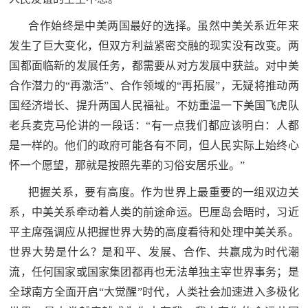
人
采
合作始终是中美两国最好的选择。虽然中美关系近年来
服
发生了巨大变化，但双方利益紧密交融的现实没有改变。两
国都面临新的发展任务，都需要从对方发展中获益。对中美
务
合作潜力的“再激活”、合作领域的“再拓展”，无疑将推动两
退
文
国经济增长、提升两国人民福祉。不妨重温一下美国飞虎队
役
老兵麦克马伦讲的一段话：“有一点我们都应该明白：人都
化
军
是一样的。他们的政府可能各有不同，但人民实际上始终心
人
国
怀一个愿望，那就是按照先辈的习俗安居乐业。”
服
防
务
把握关系，要有高度。作为世界上最重要的一组双边关
文
系，中美关系牵动着人类的前途命运。巴厘岛会晤时，习近
红
化
平主席强调应从把握世界大势的高度看待和处理中美关系。
色
国
世界大势是什么？是和平、发展、合作、共赢成为时代潮
防
流，任何国家或国家集团都再也无法单独主宰世界事务；是
文
全球南方全面开启“大觉醒”时代，人类社会加速进入多极化
旅