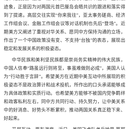
防
迹象，正是因为对两国元首巴厘岛会晤共识的跟进和落实得
民
动
到了提速。高层交往实现“你来我往”，亚太事务磋商、经济
员
工作组会议、金融工作组会议等对话机制也先后“登场”。近
防
期美方又阐述了重视对华关系、愿同中方保持沟通的立场，
空
作出了一个中国政策没有变、不支持“台独”的表态，展现出
人
国
稳定和发展关系的积极姿态。
民
中华民族和美利坚民族都是崇尚务实精神的伟大民族，
防
防
中国人信奉“路虽远行则将至，事虽难做则必成”，美国人认
空
智
为“行动胜于言辞”。希望美方在近期中美互动中所展现的积
极姿态不是政治算计和战术投机，所作出的口头承诺能够成
库
为具体政策和实质行动。也希望美方能够不被国内党争羁绊
国
英
和政客私利左右，同中方共同行动、持久努力，让中美关系
防
中的好消息、好势头不断累积，推动两国关系真正稳下来、
雄
智
好起来。
库
模