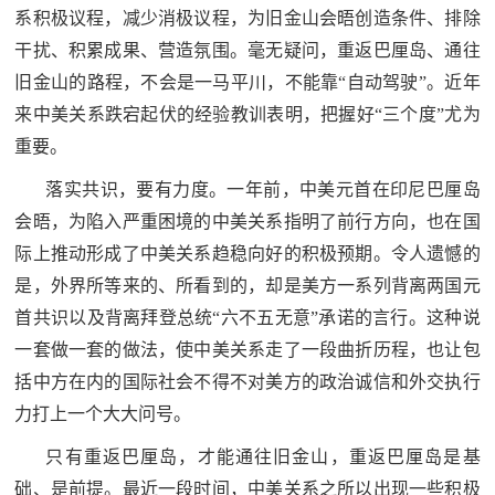
系积极议程，减少消极议程，为旧金山会晤创造条件、排除
民
知
干扰、积累成果、营造氛围。毫无疑问，重返巴厘岛、通往
识
国
旧金山的路程，不会是一马平川，不能靠“自动驾驶”。近年
来中美关系跌宕起伏的经验教训表明，把握好“三个度”尤为
防
重要。
全
子
民
落实共识，要有力度。一年前，中美元首在印尼巴厘岛
弟
国
会晤，为陷入严重困境的中美关系指明了前行方向，也在国
防
际上推动形成了中美关系趋稳向好的积极预期。令人遗憾的
兵
是，外界所等来的、所看到的，却是美方一系列背离两国元
子
国
首共识以及背离拜登总统“六不五无意”承诺的言行。这种说
弟
一套做一套的做法，使中美关系走了一段曲折历程，也让包
防
兵
括中方在内的国际社会不得不对美方的政治诚信和外交执行
动
力打上一个大大问号。
员
只有重返巴厘岛，才能通往旧金山，重返巴厘岛是基
国
础、是前提。最近一段时间，中美关系之所以出现一些积极
人