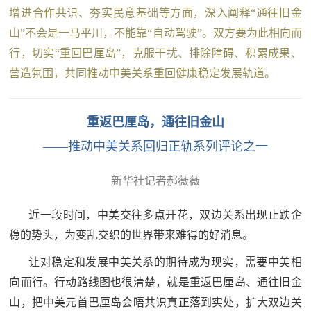
追
增进合作共识、夯实民意基础等方面，深入阐释“通往旧金
山”不会是一马平川，不能靠“自动驾驶”。双方要为此相向而
踪
热
行，切实“重回巴厘岛”，克服干扰、排除障碍、积累成果、
国
点
营造氛围，共同推动中美关系重回健康稳定发展轨道。
防
追
踪
法
重返巴厘岛，通往旧金山
——推动中美关系回归正轨系列评论之一
规
国
国
新华社记者郝薇薇
防
防
法
近一段时间，中美交往多点开花，双边关系出现止跌企
规
稳的势头，为变乱交织的世界带来难得的好消息。
知
让对稳定和发展中美关系的期待成为现实，需要中美相
识
向而行。行动路线图也很清楚，就是重返巴厘岛、通往旧金
国
全
山，把中美元首巴厘岛会晤共识真正落到实处，扩大双边关
防