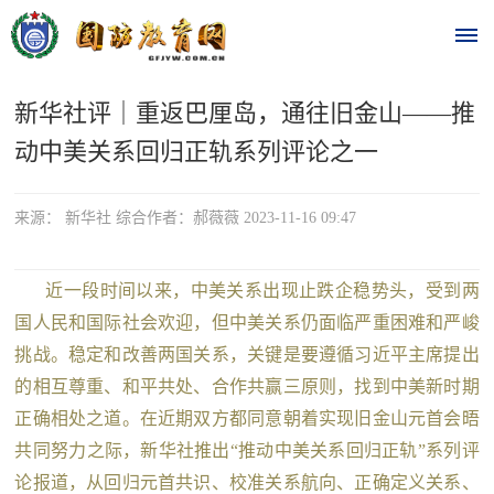
新华社评｜重返巴厘岛，通往旧金山——推
首
动中美关系回归正轨系列评论之一
页
时
来源： 新华社 综合作者：郝薇薇 2023-11-16 09:47
政
近一段时间以来，中美关系出现止跌企稳势头，受到两
要
国人民和国际社会欢迎，但中美关系仍面临严重困难和严峻
挑战。稳定和改善两国关系，关键是要遵循习近平主席提出
闻
时
的相互尊重、和平共处、合作共赢三原则，找到中美新时期
热
正确相处之道。在近期双方都同意朝着实现旧金山元首会晤
政
点
共同努力之际，新华社推出“推动中美关系回归正轨”系列评
要
论报道，从回归元首共识、校准关系航向、正确定义关系、
闻