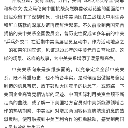
开展互动，要有温度。近日，美国飞虎队老兵哈里·莫耶
范
和梅尔文·麦克马伦向中国抗战英烈群像敬献花篮的画面给中
英
国民众留下了深刻印象，也让中美两国在二战烽火中用生命
退
雄
和鲜血铸就的深厚友谊再度鲜活起来。不久前收到两国元首
役
模
贺信的美中关系全国委员会，曾历史性促成50多年前的中美
范
“乒乓外交”；在近期中美高层官员互动中，作为活动地点之
军
一的布莱尔国宾馆，见证过2015年的中美元首白宫秋叙。这
人
样的场景、这样的故事，为中美关系增添了暖意和亮色。
中美关系向来是多维多面的，以竞争定义全部中美关
风
系，既不尊重历史，也不符合事实。是时候走出傲慢与偏见
采
制造的信息茧房，放下鼓动大国竞争的执念了。或追踪一下
退
退
美国企业高管竞相访华的足迹、中国实际利用美资金额不断
役
走高的曲线，或了解一下美国地方官员对中美新能源领域合
役
军
作的热切期盼、中美民间对增加两国客运直航航班消息的热
人
军
烈反响，便可触摸到中美互利合作的强劲脉动，感受到两国
风
人民友谊的生生不息。