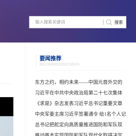
要闻推荐
RECOMMENDED NEWS
东方之约，相约未来——中国元首外交的
世界情怀与大国气派
习近平在中共中央政治局第二十七次集体
学习时强调 强化政治引领 深化创新发展 高
《求是》杂志发表习近平总书记重要文章
质量推进国防和军队现代化
中央军委主席习近平签署通令 给1名个人记
功
总书记把舵定向高质量推进国防和军队现
代化
推动基本实现国防和军队现代化取得决定