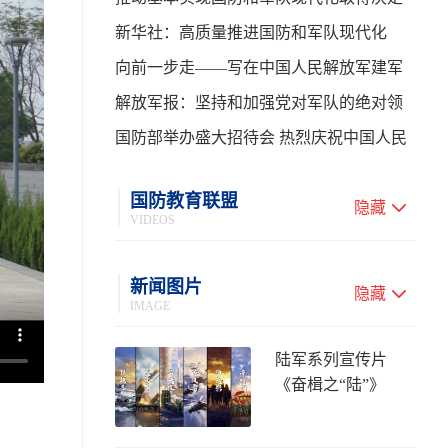
性进展——学习贯彻习主席在中共中央政
新华社：高质量推进国防和军队现代化
治局第二十七次集体学习时的重要讲话
向前一步走——写在中国人民解放军建军
99周年之际
解放军报：坚持和加强党对军队的绝对领
导 高质量推进国防和军队现代化
国防部举办盛大招待会 热烈庆祝中国人民
解放军建军99周年
国防教育联盟
隐藏
VIDEOS
新闻图片
隐藏
IMAGE
陆军系列宣传片
《奋楫之“陆”》