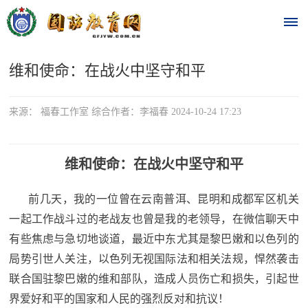
维和使命：在战火中坚守和平
首
页
来源： 福春工作室 综合作者：李福春 2024-10-24 17:23
时
政
维和使命：在战火中坚守和平
要
前几天，我的一位曾在云南普洱、昆明和成都军区机关
一起工作战斗过的老战友也曾是我的老领导，在微信聊天中
闻
有些焦虑与急切地谈道，最近中东尤其是黎巴嫩和以色列的
时
热
局势引世人关注，以色列无视国际法和相关法规，悍然袭击
政
点
联合国驻黎巴嫩的维和部队，造成人员伤亡和损失，引起世
要
界爱好和平的国家和人民的强烈反对和抗议！
闻