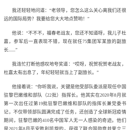
追
我还轻轻地问道：“老领导，您怎么这么关心离我们还很
踪
远的国际局势？我要给您大大地点赞哟！”
热
国
点
他说：“不不不，福春老战友，您还不知道呀，我儿子杜
防
追
嘉，参军后一直表现不错，现在就任75集团军某旅的副旅
踪
长......”
法
规
我连忙打断他感叹地夸奖道：“哎呀，祝贺祝贺老战友，
国
杜嘉太有出息了，年纪轻轻就当上了副旅长。”
国
防
他接着说：“你听我说，关键是他受部队委派是现任中国
防
法
驻黎巴嫩维和部队（22批）指挥长。他其实在2020年8月就
规
知
第一次出任过第19批驻黎巴嫩维和部队的指挥长兼党委书
记，不仅带领部队圆满完成了任务，还创造了全球新冠疫情
识
期间，驻黎巴嫩的410名中国军人无一人感染的奇迹。他们
国
全
是2021年8月平安胜利凯旋的，获得了联合国勋章并荣立三
防