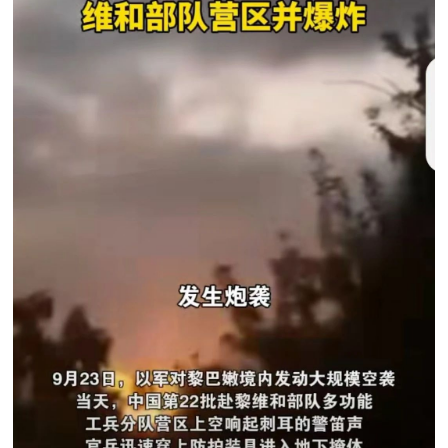
防
民
动
员
防
空
人
国
民
防
防
空
智
库
国
英
防
雄
智
库
模