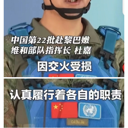
人
采
服
务
退
文
役
化
军
人
国
服
防
务
文
红
化
色
国
防
文
旅