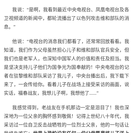
红
关
我说：“是啊，我看到最近中央电视台、凤凰电视台及各
色
卫视频道的新闻中，都轮流播出了以色列攻击维和部队的消
于
文
息。”
旅
我
他说：“电视台的消息我们都看了，还常常回放看看。我
知道，我们作为父母虽然担心儿子和维和部队官兵安全，但
们
我们也是老军人，也深知中国军人的价值和责任及担当。我
是坚决支持儿子他们为国争光为国奉献的！中央电视台的记
者在驻黎维和部队采访了我儿子，中央台播出后，我下载下
来了，一会传给你。看着儿子在战场上接受采访的画面，说
实话，福春战友，我想儿子啊，我想他了......”
我感觉得到，老战友在手机那边一定是泪目了！我也深
深地为一位父亲的胸怀感到敬佩！记得上世纪八十年代，我
采访过一位自卫反击战牺牲的一位烈士父亲，他的一句话让