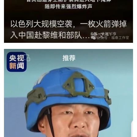
范
英
退
雄
役
模
范
军
人
风
采
退
退
役
役
军
人
军
风