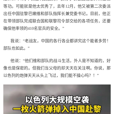
民
等功。可能就是他太优秀了，去年12月，他又被第二次委派
知
出任中国驻黎巴嫩维和部队指挥长兼党委书记。目前，他正
识
国
在带领部队完成联合国和联黎司令部交给的各项任务，还要
确保他率领的410名官兵的安全。”
防
全
子
我说：“老战友，中国的各行各业都讲究这个能者多劳！
民
部队也如此。”
弟
国
防
他说：“他们维和部队的战斗生活，外人是不知道的，好
兵
子
像也是保密的。但我们当父母的却天天在关注啊。你说，那
国
弟
以色列的炮弹天天从头上飞过，我们能不操心吗？！”
防
兵
动
员
国
人